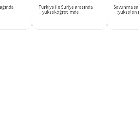
çağında
Türkiye ile Suriye arasında
Savunma san
yükseköğretimde ...
yükselen mes