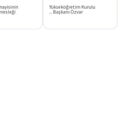
ayisinin
Yükseköğretim Kurulu
leği: ...
Başkanı Özvar ...