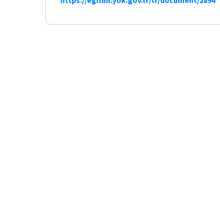
Engelli
https://egitim.yok.gov.tr/tr/document/2894
Öğrencilere
İlişkin
İşlemler
İş
Birliği
Protokolleri
Ulusal
Çekirdek
Eğitimi
Programları