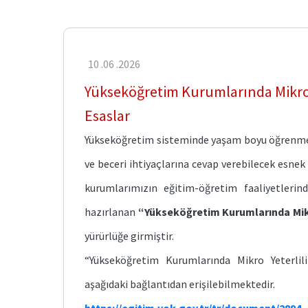
Koşullar
ve
İşlemler
Yükseköğretime
10 .06 .2026
Giriş
Yükseköğretim Kurumlarında Mikro Ye
Lisans
Esaslar
Tamamlama
Yükseköğretim sisteminde yaşam boyu öğrenme y
ve beceri ihtiyaçlarına cevap verebilecek esnek
Eşdeğerlik-
Ünvan-
kurumlarımızın eğitim-öğretim faaliyetlerin
Hizmet
Sınıfları
hazırlanan
“Yükseköğretim Kurumlarında Mikro
yürürlüğe girmiştir.
Pedagojik
Formasyon
“Yükseköğretim Kurumlarında Mikro Yeterlili
Eğitimi
aşağıdaki bağlantıdan erişilebilmektedir.