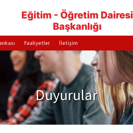
Eğitim - Öğretim Dairesi
Başkanlığı
Bankası
Faaliyetler
İletişim
Duyurular